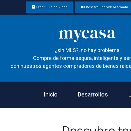
Expat Guía en Video
Reserva una videollamada
¿sin MLS?, no hay problema
Compre de forma segura, inteligente y sen
con nuestros agentes compradores de bienes raíce
Inicio
Desarrollos
L
Descubre to