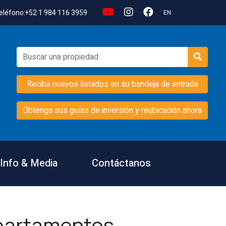
eléfono:
+52 1 984 116 3959
EN
Reciba nuevos listados en su bandeja de entrada
Obtenga sus guías de inversión y reubicación ahora
Info & Media
Contáctanos
partamentos,