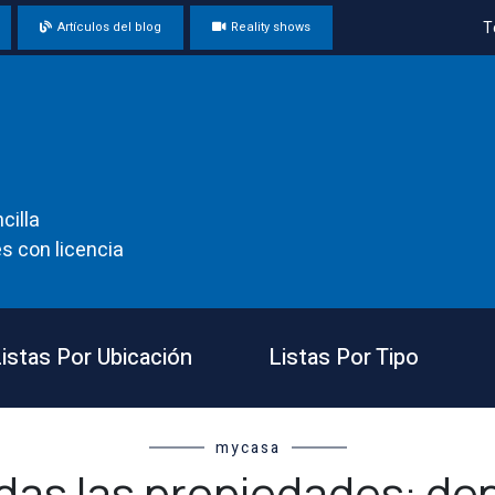
T
Artículos del blog
Reality shows
cilla
s con licencia
istas Por Ubicación
Listas Por Tipo
mycasa
das las propiedades: de