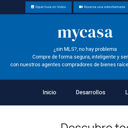
Expat Guía en Video
Reserva una videollamada
¿sin MLS?, no hay problema
Compre de forma segura, inteligente y sen
con nuestros agentes compradores de bienes raíce
Inicio
Desarrollos
L
Descubre to