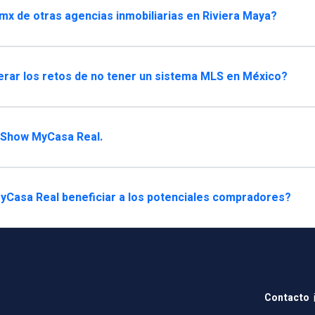
x de otras agencias inmobiliarias en Riviera Maya?
ar los retos de no tener un sistema MLS en México?
 Show MyCasa Real.
yCasa Real beneficiar a los potenciales compradores?
Contacto