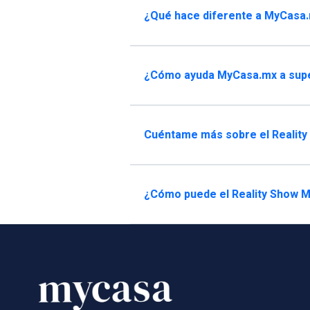
¿Qué hace diferente a MyCasa.m
¿Cómo ayuda MyCasa.mx a super
Cuéntame más sobre el Reality
¿Cómo puede el Reality Show M