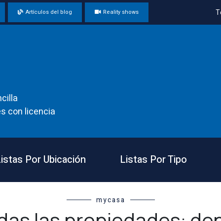
T
Artículos del blog
Reality shows
cilla
s con licencia
istas Por Ubicación
Listas Por Tipo
mycasa
das las propiedades: de