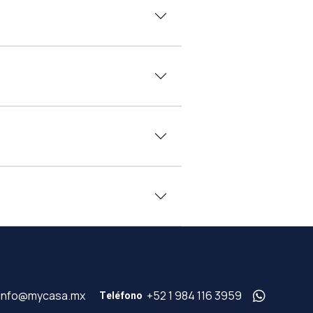
info@mycasa.mx
+52 1 984 116 3959
Teléfono