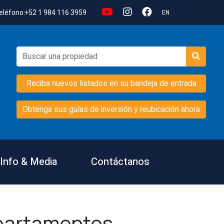
eléfono:
+52 1 984 116 3959
EN
Reciba nuevos listados en su bandeja de entrada
Obtenga sus guías de inversión y reubicación ahora
Info & Media
Contáctanos
partamentos,