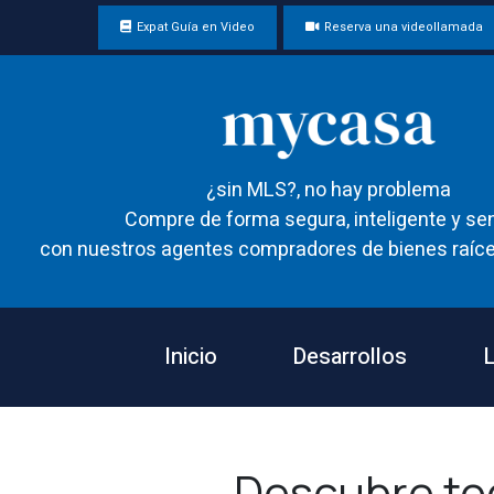
Expat Guía en Video
Reserva una videollamada
¿sin MLS?, no hay problema
Compre de forma segura, inteligente y sen
con nuestros agentes compradores de bienes raíce
Inicio
Desarrollos
L
Descubre to