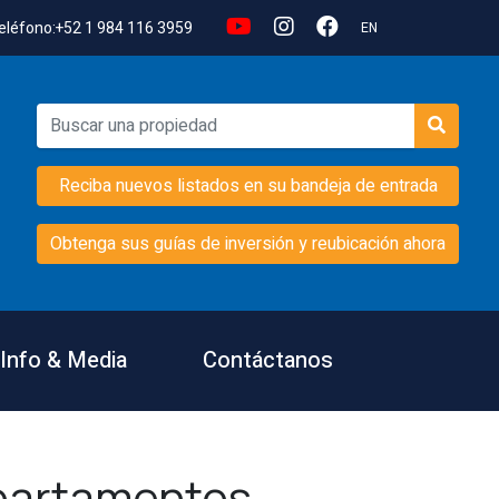
eléfono:
+52 1 984 116 3959
EN
Reciba nuevos listados en su bandeja de entrada
Obtenga sus guías de inversión y reubicación ahora
Info & Media
Contáctanos
partamentos,