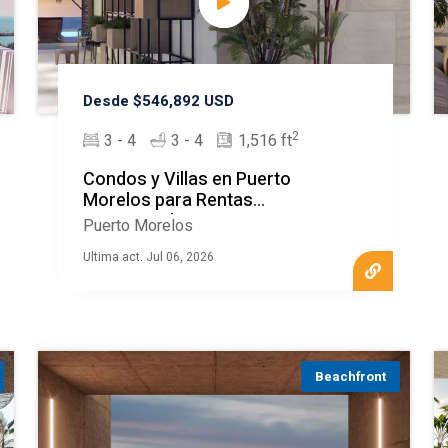
Desde $546,892 USD
2
3 - 4
3 - 4
1,516 ft
Condos y Villas en Puerto
Morelos para Rentas
Vacacionales
Puerto Morelos
Ultima act. Jul 06, 2026
Beachfront