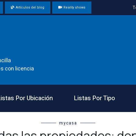
T
Artículos del blog
Reality shows
cilla
s con licencia
istas Por Ubicación
Listas Por Tipo
mycasa
das las propiedades: de