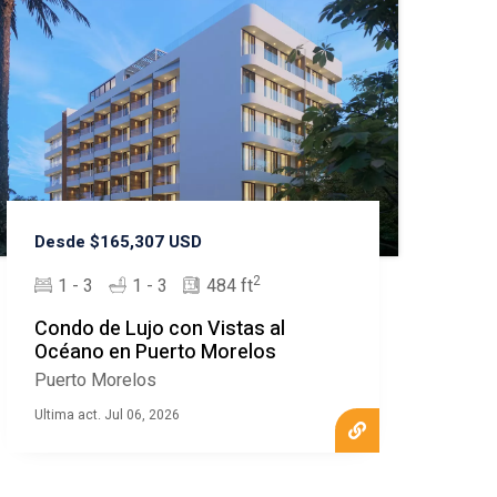
Desde $165,307 USD
2
1 - 3
1 - 3
484 ft
Condo de Lujo con Vistas al
Océano en Puerto Morelos
Puerto Morelos
Ultima act. Jul 06, 2026