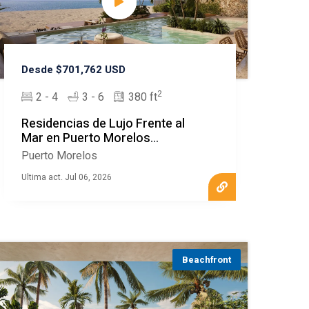
Desde $701,762 USD
2
2 - 4
3 - 6
380 ft
Residencias de Lujo Frente al
Mar en Puerto Morelos
MLS20571
Puerto Morelos
Ultima act. Jul 06, 2026
Beachfront