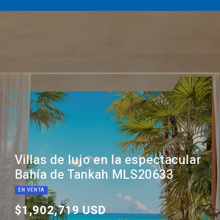
Villas de lujo en la espectacular
Bahía de Tankah MLS20633
EN VENTA
$1,902,719 USD