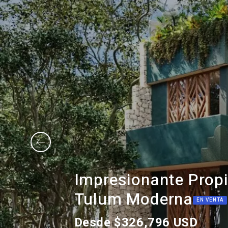
Impresionante Propi
Tulum Moderna
EN VENTA
Desde $326,796 USD