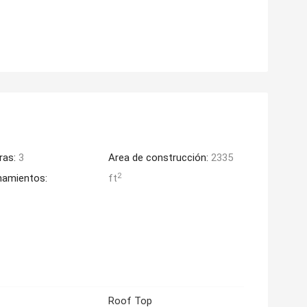
ras:
3
Area de construcción:
2335
2
namientos:
ft
Roof Top