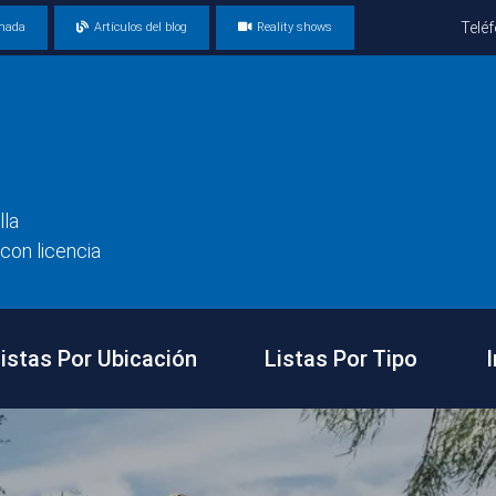
Telé
amada
Artículos del blog
Reality shows
lla
con licencia
istas Por Ubicación
Listas Por Tipo