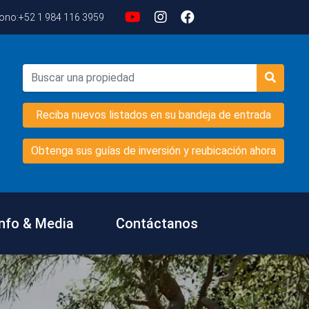
fono:
+52 1 984 116 3959
Reciba nuevos listados en su bandeja de entrada
Obtenga sus guías de inversión y reubicación ahora
Info & Media
Contáctanos