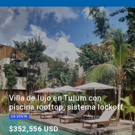
Villa de lujo en Tulum con
piscina rooftop, sistema lockoff
EN VENTA
$352,556 USD