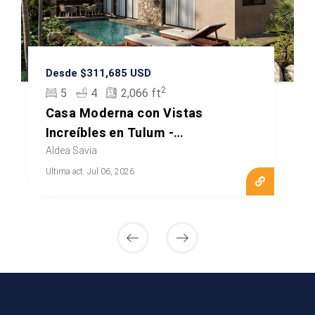
Desde $311,685 USD
2
5
4
2,066 ft
Casa Moderna con Vistas
Increíbles en Tulum -
¡Contáctenos!
Aldea Savia
Ultima act. Jul 06, 2026