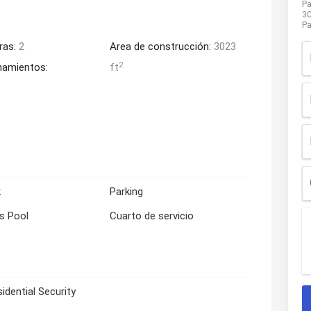
Pa
3
Pa
ras:
2
Area de construcción:
3023
2
namientos:
ft
k
Parking
's Pool
Cuarto de servicio
idential Security