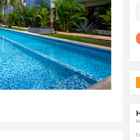
H
P
C