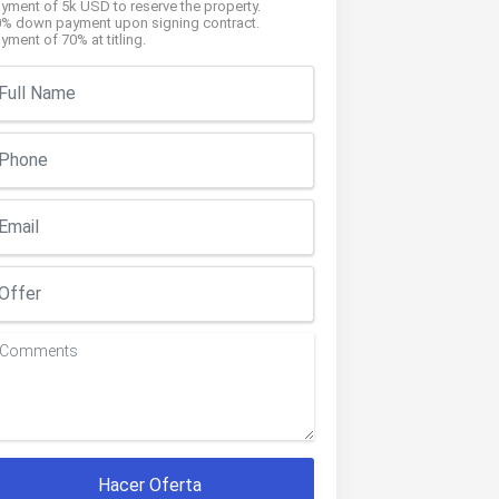
yment of 5k USD to reserve the property.
0% down payment upon signing contract.
yment of 70% at titling.
Hacer Oferta