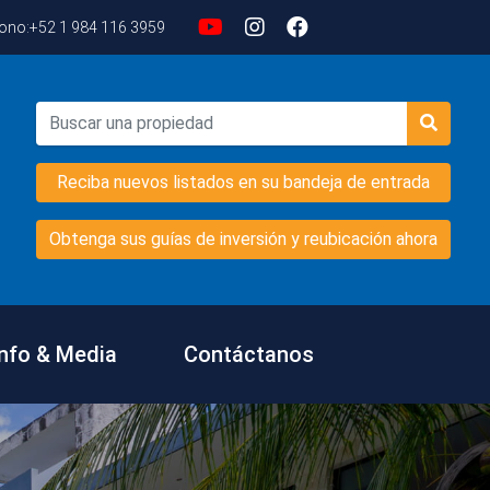
fono:
+52 1 984 116 3959
Reciba nuevos listados en su bandeja de entrada
Obtenga sus guías de inversión y reubicación ahora
Info & Media
Contáctanos