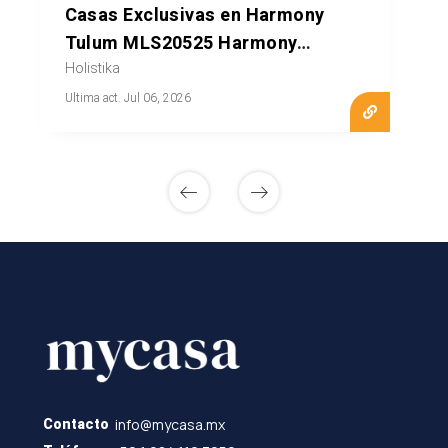
Casas Exclusivas en Harmony
Tulum MLS20525 Harmony
Tulum
Holistika
Ultima act. Jul 06, 2026
info@mycasa.mx
Contacto