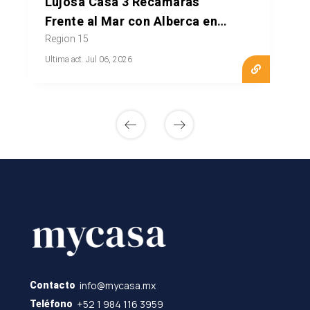
Lujosa Casa 3 Recámaras
Frente al Mar con Alberca en
Tulum
Region 15
Ultima act. Jul 06, 2026
info@mycasa.mx
Contacto
+52 1 984 116 3959
Teléfono