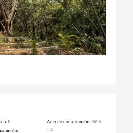
ras:
0
Area de construcción:
3695
2
namientos:
ft