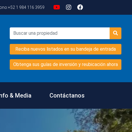
fono:
+52 1 984 116 3959
Reciba nuevos listados en su bandeja de entrada
Obtenga sus guías de inversión y reubicación ahora
Info & Media
Contáctanos