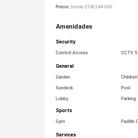
Precio:
Desde $150,244 USD
Amenidades
Security
Control Access
CCTV S
General
Garden
Children
Sundeck
Pool
Lobby
Parking
Sports
Gym
Paddle 
Services