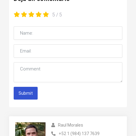
5
/ 5
Submit
Raul Morales
+52 1 (984) 137 7639