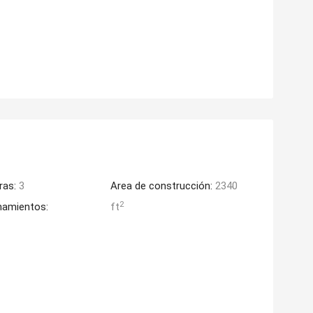
ras:
3
Area de construcción:
2340
2
namientos:
ft