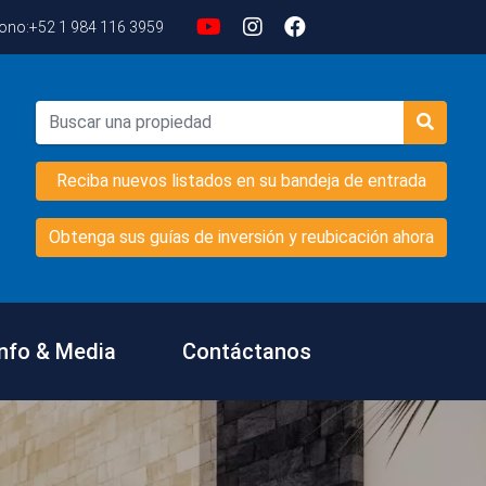
fono:
+52 1 984 116 3959
Reciba nuevos listados en su bandeja de entrada
Obtenga sus guías de inversión y reubicación ahora
Info & Media
Contáctanos