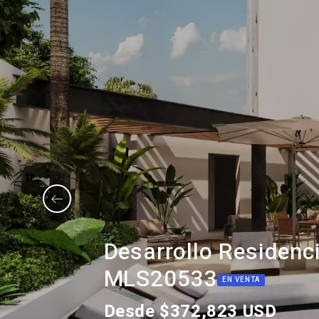
Desarrollo Residenc
MLS20533
EN VENTA
Desde $372,823 USD