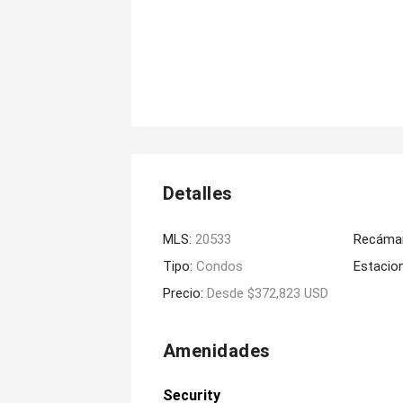
Detalles
MLS:
20533
Recáma
Tipo:
Condos
Estacio
Precio:
Desde $372,823 USD
Amenidades
Security