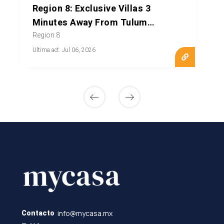
Region 8: Exclusive Villas 3
Minutes Away From Tulum
Beach
Region 8
Ultima act. Jul 06, 2026
info@mycasa.mx
Contacto