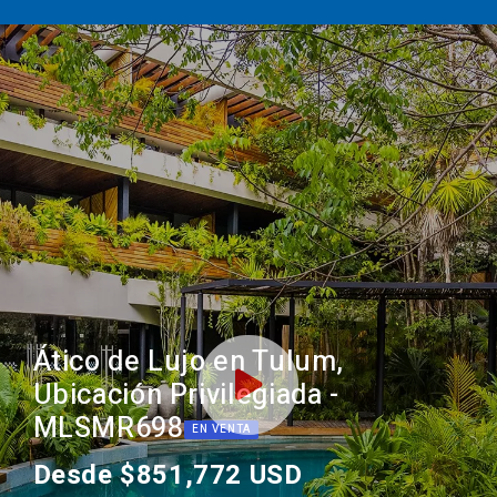
Ático de Lujo en Tulum,
Ubicación Privilegiada -
MLSMR698
EN VENTA
Desde $851,772 USD