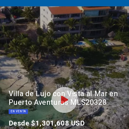
Villa de Lujo con Vista al Mar en
Puerto Aventuras MLS20328
EN VENTA
Desde $1,301,608 USD