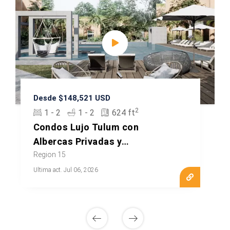
Desde $148,521 USD
2
1 - 2
1 - 2
624 ft
Condos Lujo Tulum con
Albercas Privadas y
Amenidades
Region 15
Ultima act. Jul 06, 2026