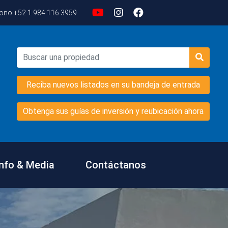
fono:
+52 1 984 116 3959
Reciba nuevos listados en su bandeja de entrada
Obtenga sus guías de inversión y reubicación ahora
Info & Media
Contáctanos