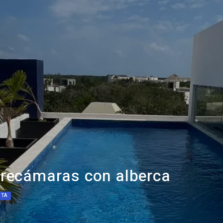
 recámaras con alberca
NTA