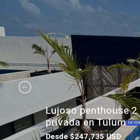
Lujoso penthouse 2
privada en Tulum
EN VE
Desde $247,735 USD