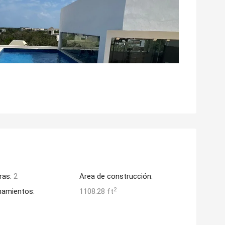
ras:
2
Area de construcción:
2
namientos:
1108.28 ft