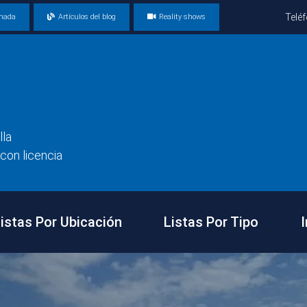
Telé
amada
Artículos del blog
Reality shows
lla
con licencia
istas Por Ubicación
Listas Por Tipo