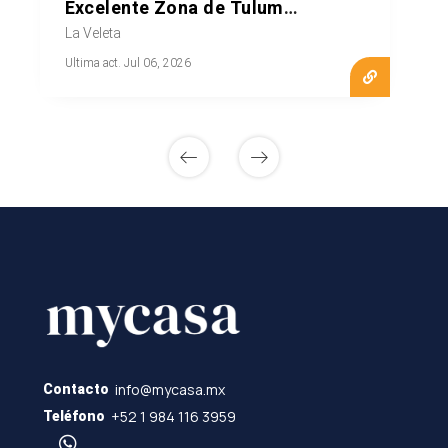
Excelente Zona de Tulum
MLS20830
La Veleta
Ultima act. Jul 06, 2026
info@mycasa.mx
Contacto
+52 1 984 116 3959
Teléfono