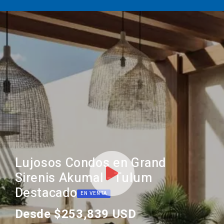
Lujosos Condos en Grand
Sirenis Akumal - Tulum
Destacado
EN VENTA
Desde $253,839 USD