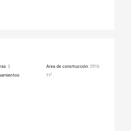
ras:
2
Area de construcción:
2916
2
namientos:
ft