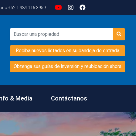
fono:
+52 1 984 116 3959
Reciba nuevos listados en su bandeja de entrada
Obtenga sus guías de inversión y reubicación ahora
Info & Media
Contáctanos