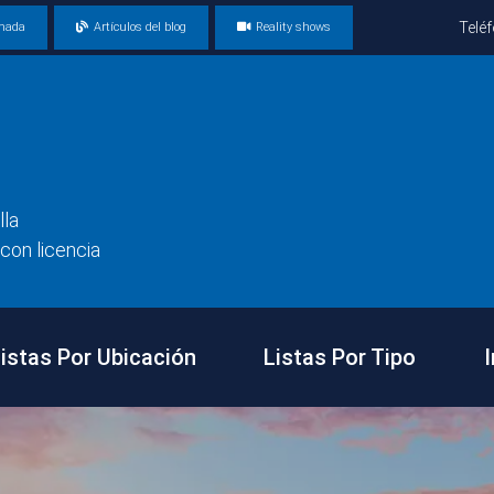
Telé
amada
Artículos del blog
Reality shows
lla
con licencia
istas Por Ubicación
Listas Por Tipo