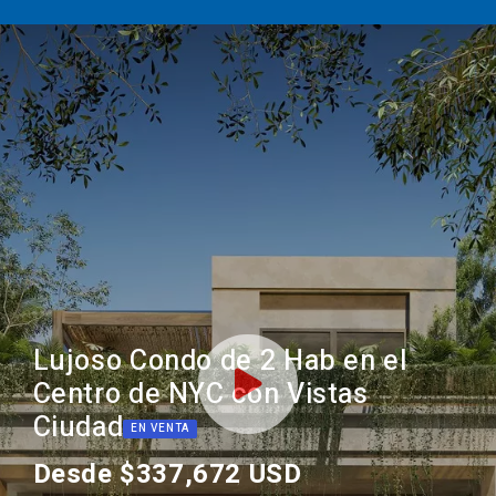
Lujoso Condo de 2 Hab en el
Centro de NYC con Vistas
Ciudad
EN VENTA
Desde $337,672 USD