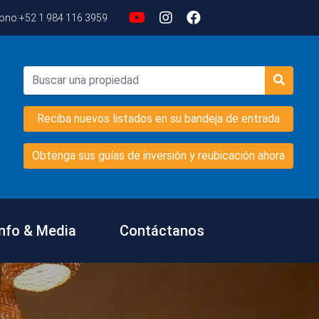
fono:
+52 1 984 116 3959
Reciba nuevos listados en su bandeja de entrada
Obtenga sus guías de inversión y reubicación ahora
Info & Media
Contáctanos