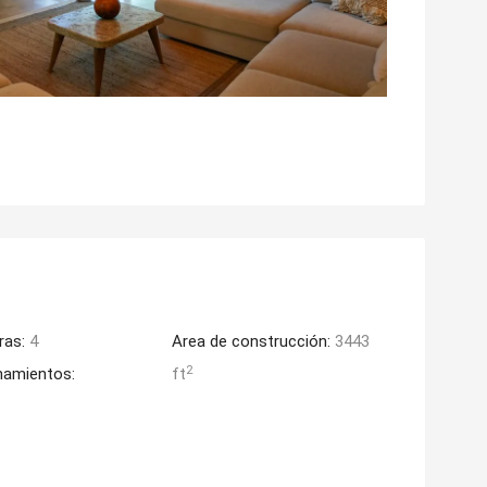
ras:
4
Area de construcción:
3443
2
namientos:
ft