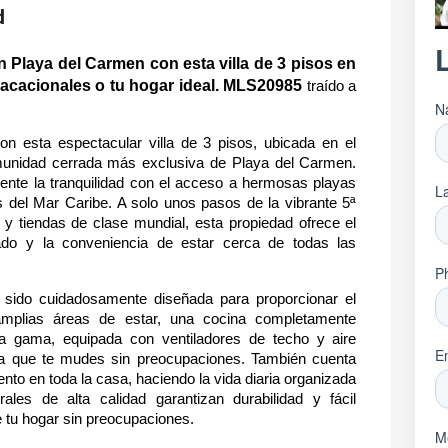
d
n Playa del Carmen con esta villa de 3 pisos en 
 vacacionales o tu hogar ideal. MLS20985
 traído a 
n esta espectacular villa de 3 pisos, ubicada en el 
munidad cerrada más exclusiva de Playa del Carmen. 
nte la tranquilidad con el acceso a hermosas playas 
 del Mar Caribe. A solo unos pasos de la vibrante 5ª 
y tiendas de clase mundial, esta propiedad ofrece el 
vado y la conveniencia de estar cerca de todas las 
a sido cuidadosamente diseñada para proporcionar el 
plias áreas de estar, una cocina completamente 
a gama, equipada con ventiladores de techo y aire 
ra que te mudes sin preocupaciones. También cuenta 
o en toda la casa, haciendo la vida diaria organizada 
ales de alta calidad garantizan durabilidad y fácil 
e tu hogar sin preocupaciones.