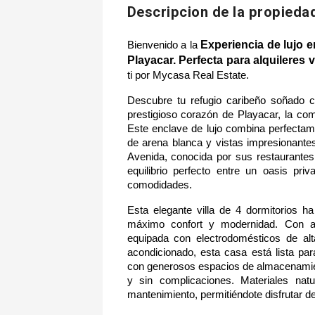
Descripcion de la propieda
Experiencia de lujo e
Bienvenido a la 
Playacar. Perfecta para alquileres
ti por Mycasa Real Estate.
Descubre tu refugio caribeño soñado co
prestigioso corazón de Playacar, la co
Este enclave de lujo combina perfectame
de arena blanca y vistas impresionantes
Avenida, conocida por sus restaurantes 
equilibrio perfecto entre un oasis pri
comodidades.
Esta elegante villa de 4 dormitorios h
máximo confort y modernidad. Con am
equipada con electrodomésticos de alt
acondicionado, esta casa está lista pa
con generosos espacios de almacenamient
y sin complicaciones. Materiales natur
mantenimiento, permitiéndote disfrutar d