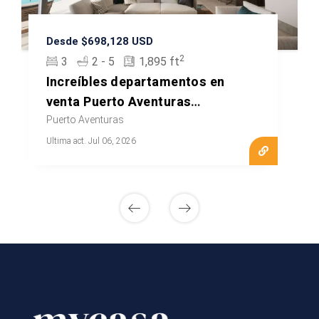
Desde $698,128 USD
2
3
2 - 5
1,895 ft
Increíbles departamentos en
venta Puerto Aventuras
MLS20508
Puerto Aventuras
Ultima act. Jul 06, 2026