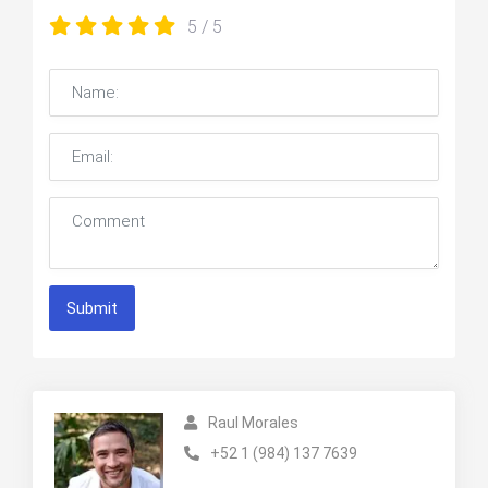
5
/ 5
Submit
Raul Morales
+52 1 (984) 137 7639