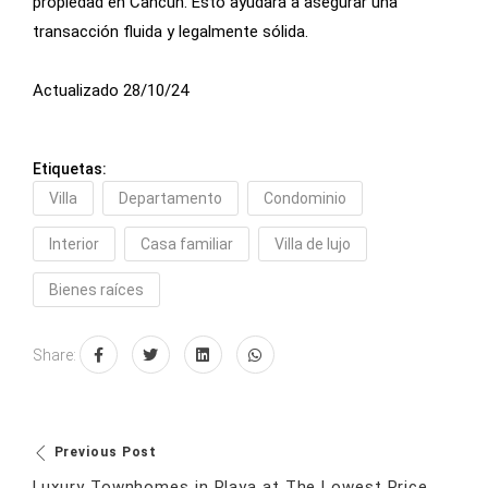
propiedad en Cancún. Esto ayudará a asegurar una
transacción fluida y legalmente sólida.
Actualizado 28/10/24
Etiquetas:
Villa
Departamento
Condominio
Interior
Casa familiar
Villa de lujo
Bienes raíces
Share:
Previous Post
Luxury Townhomes in Playa at The Lowest Price