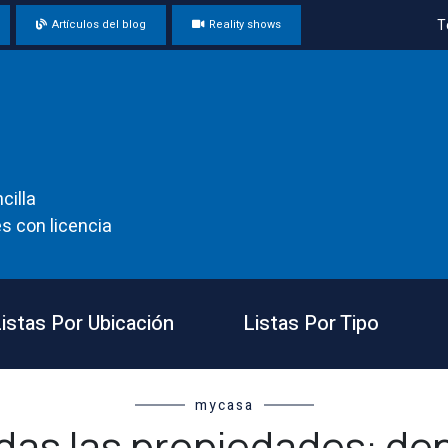
T
Artículos del blog
Reality shows
cilla
s con licencia
istas Por Ubicación
Listas Por Tipo
mycasa
das las propiedades: de