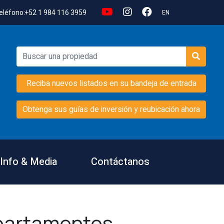
eléfono:
+52 1 984 116 3959
EN
Reciba nuevos listados en su bandeja de entrada
Obtenga sus guías de inversión y reubicación ahora
Info & Media
Contáctanos
partamentos,