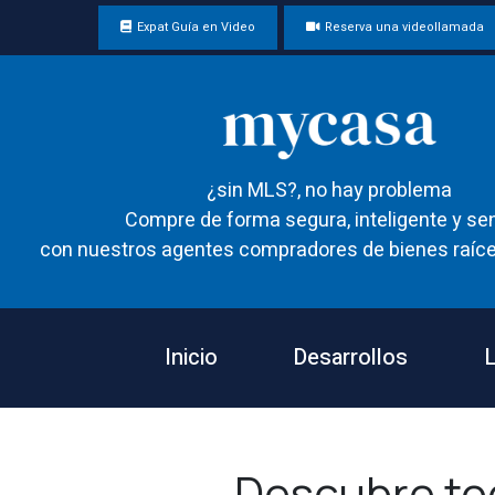
Expat Guía en Video
Reserva una videollamada
¿sin MLS?, no hay problema
Compre de forma segura, inteligente y sen
con nuestros agentes compradores de bienes raíce
Inicio
Desarrollos
L
Descubre to