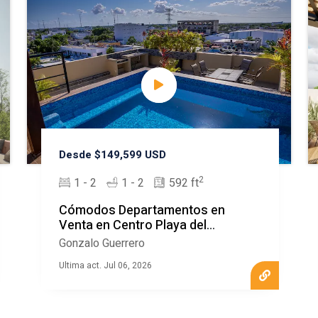
Desde $149,599 USD
2
1 - 2
1 - 2
592 ft
Cómodos Departamentos en
Venta en Centro Playa del
Carmen
Gonzalo Guerrero
Ultima act. Jul 06, 2026