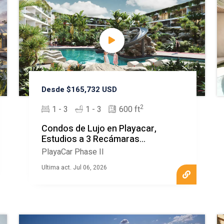
Desde $165,732 USD
2
1 - 3
1 - 3
600 ft
Condos de Lujo en Playacar,
Estudios a 3 Recámaras
MLS20370
PlayaCar Phase II
Ultima act. Jul 06, 2026