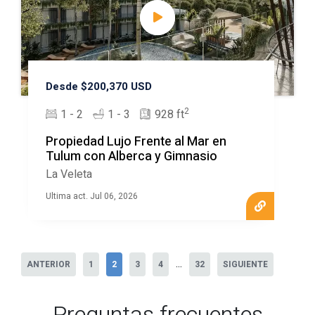
Desde $200,370 USD
2
1 - 2
1 - 3
928 ft
Propiedad Lujo Frente al Mar en
Tulum con Alberca y Gimnasio
La Veleta
Ultima act. Jul 06, 2026
...
ANTERIOR
1
2
3
4
32
SIGUIENTE