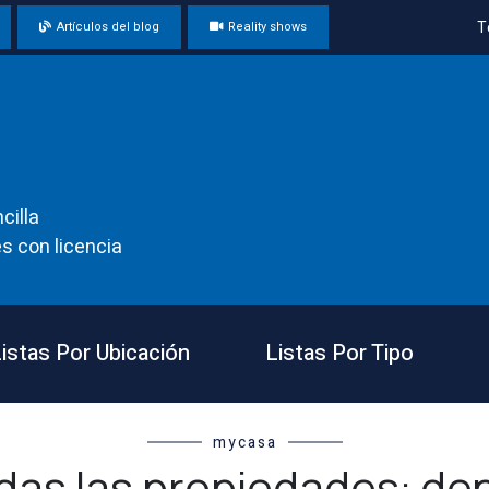
T
Artículos del blog
Reality shows
cilla
s con licencia
istas Por Ubicación
Listas Por Tipo
mycasa
das las propiedades: de