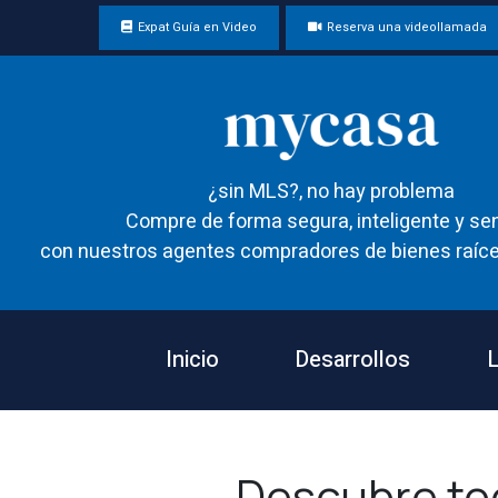
Expat Guía en Video
Reserva una videollamada
¿sin MLS?, no hay problema
Compre de forma segura, inteligente y sen
con nuestros agentes compradores de bienes raíce
Inicio
Desarrollos
L
Descubre to