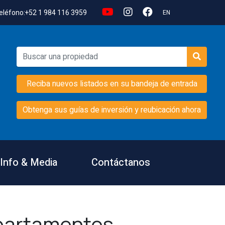
eléfono:
+52 1 984 116 3959
EN
Reciba nuevos listados en su bandeja de entrada
Obtenga sus guías de inversión y reubicación ahora
Info & Media
Contáctanos
partamentos,