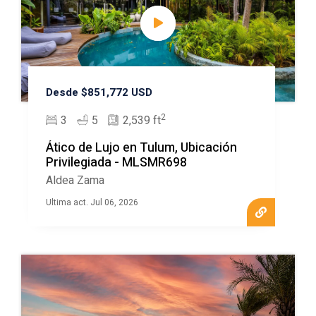
Desde $851,772 USD
2
3
5
2,539 ft
Ático de Lujo en Tulum, Ubicación
Privilegiada - MLSMR698
Aldea Zama
Ultima act. Jul 06, 2026