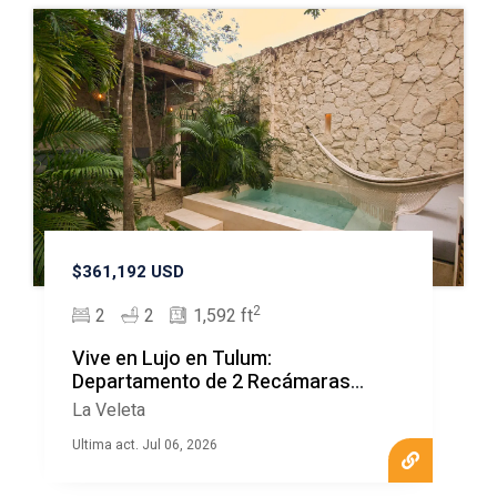
$361,192 USD
2
2
2
1,592 ft
Vive en Lujo en Tulum:
Departamento de 2 Recámaras
MLSRR938
La Veleta
Ultima act. Jul 06, 2026